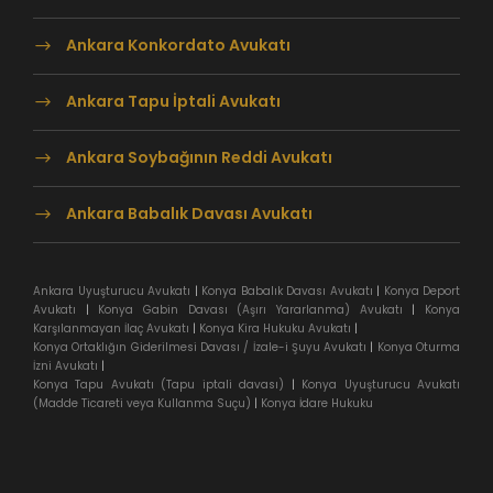
Ankara Konkordato Avukatı
Ankara Tapu İptali Avukatı
Ankara Soybağının Reddi Avukatı
Ankara Babalık Davası Avukatı
Ankara Uyuşturucu Avukatı
|
Konya Babalık Davası Avukatı
|
Konya Deport
Avukatı
|
Konya Gabin Davası (Aşırı Yararlanma) Avukatı
|
Konya
Karşılanmayan İlaç Avukatı
|
Konya Kira Hukuku Avukatı
|
Konya Ortaklığın Giderilmesi Davası / İzale-i Şuyu Avukatı
|
Konya Oturma
İzni Avukatı
|
Konya Tapu Avukatı (Tapu iptali davası)
|
Konya Uyuşturucu Avukatı
(Madde Ticareti veya Kullanma Suçu)
|
Konya İdare Hukuku