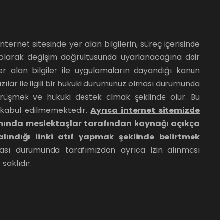
rnet sitesinde yer alan bilgilerin, süreç içerisinde
k olarak değişim doğrultusunda uyarlanacağına dair
r alan bilgiler ile uygulamaların dayandığı kanun
ılar ile ilgili bir hukuki durumunuz olması durumunda
örüşmek ve hukuki destek almak şeklinde olur. Bu
 kabul edilmemektedir.
Ayrıca internet sitemizde
amında meslektaşlar tarafından kaynağı açıkça
lındığı linki atıf yapmak şeklinde belirtmek
sı durumunda tarafımızdan ayrıca izin alınması
saklıdır.