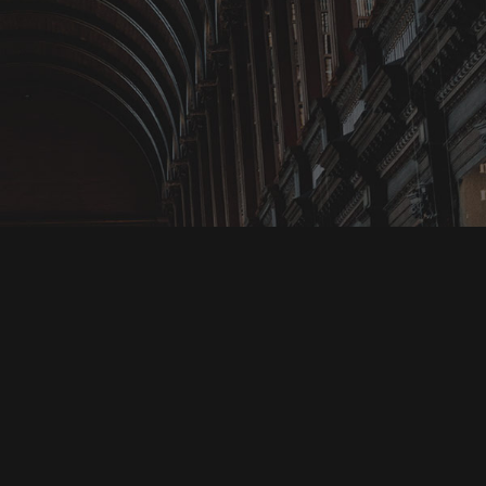
Konum
Beştepe Mahallesi 31. Sokak No:2B/37