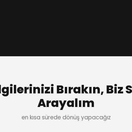
atarak da iletebilirsiniz.
av.akinozbey@gmail.com
lgilerinizi Bırakın, Biz S
Arayalım
en kısa sürede dönüş yapacağız