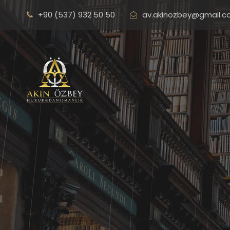
+90 (537) 932 50 50
·
av.akinozbey@gmail.
İ