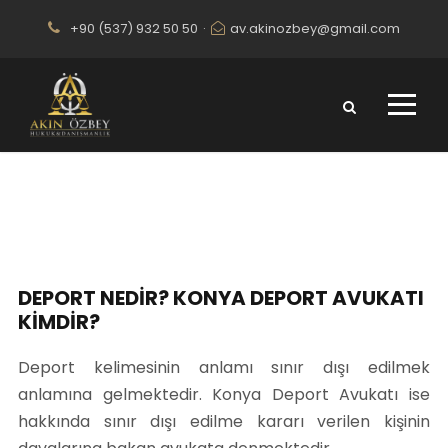
+90 (537) 932 50 50
·
av.akinozbey@gmail.com
Konya Deport Avukatı
DEPORT NEDİR? KONYA DEPORT AVUKATI
KİMDİR?
Deport kelimesinin anlamı sınır dışı edilmek
anlamına gelmektedir. Konya Deport Avukatı ise
hakkında sınır dışı edilme kararı verilen kişinin