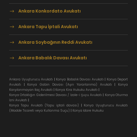
Ankara Konkordato Avukatı
Ankara Tapu İptali Avukatı
Ankara Soybağının Reddi Avukatı
Ankara Babalık Davası Avukatı
Ankara Uyuşturucu Avukatı
|
Konya Babalık Davası Avukatı
|
Konya Deport
Avukatı
|
Konya Gabin Davası (Aşırı Yararlanma) Avukatı
|
Konya
Karşılanmayan İlaç Avukatı
|
Konya Kira Hukuku Avukatı
|
Konya Ortaklığın Giderilmesi Davası / İzale-i Şuyu Avukatı
|
Konya Oturma
İzni Avukatı
|
Konya Tapu Avukatı (Tapu iptali davası)
|
Konya Uyuşturucu Avukatı
(Madde Ticareti veya Kullanma Suçu)
|
Konya İdare Hukuku