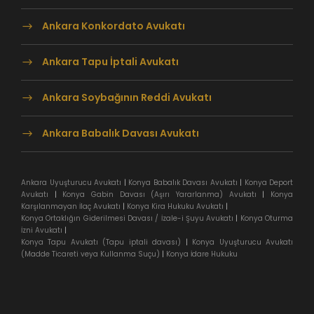
Ankara Konkordato Avukatı
Ankara Tapu İptali Avukatı
Ankara Soybağının Reddi Avukatı
Ankara Babalık Davası Avukatı
Ankara Uyuşturucu Avukatı
|
Konya Babalık Davası Avukatı
|
Konya Deport
Avukatı
|
Konya Gabin Davası (Aşırı Yararlanma) Avukatı
|
Konya
Karşılanmayan İlaç Avukatı
|
Konya Kira Hukuku Avukatı
|
Konya Ortaklığın Giderilmesi Davası / İzale-i Şuyu Avukatı
|
Konya Oturma
İzni Avukatı
|
Konya Tapu Avukatı (Tapu iptali davası)
|
Konya Uyuşturucu Avukatı
(Madde Ticareti veya Kullanma Suçu)
|
Konya İdare Hukuku