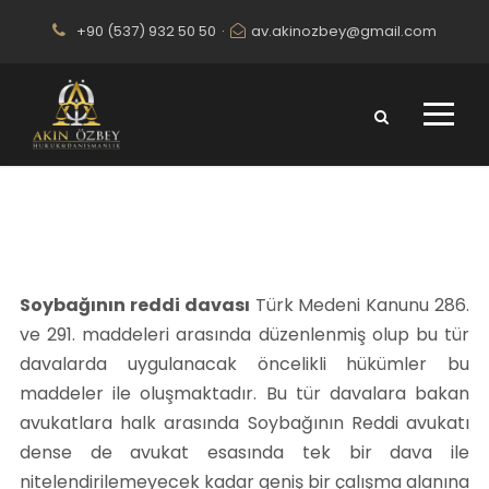
+90 (537) 932 50 50
·
av.akinozbey@gmail.com
Konya Soybağının Reddi Avukatı
Soybağının reddi davası
Türk Medeni Kanunu 286.
ve 291. maddeleri arasında düzenlenmiş olup bu tür
davalarda uygulanacak öncelikli hükümler bu
maddeler ile oluşmaktadır. Bu tür davalara bakan
avukatlara halk arasında Soybağının Reddi avukatı
dense de avukat esasında tek bir dava ile
nitelendirilemeyecek kadar geniş bir çalışma alanına