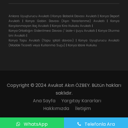
Ankara Uyuşturucu Avukatı
|
Konya Babalık Davası Avukatı
|
Konya Deport
Avukatı
|
Konya Gabin Davası (Aşırı Yararlanma) Avukatı
|
Konya
Karşılanmayan İlaç Avukatı
|
Konya Kira Hukuku Avukatı
|
Konya Ortaklığın Giderilmesi Davası / İzale-i Şuyu Avukatı
|
Konya Oturma
İzni Avukatı
|
Konya Tapu Avukatı (Tapu iptali davası)
|
Konya Uyuşturucu Avukatı
(Madde Ticareti veya Kullanma Suçu)
|
Konya İdare Hukuku
Copyright © 2024 Avukat Akın ÖZBEY. Bütün hakları
saklıdır.
Ana Sayfa
Yargıtay Kararları
Hakkımızda
İletişim
WhatsApp
Telefonla Ara
WhatsApp