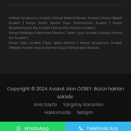
Ankara Uyuşturucu Avukatı
|
Konya Babalık Davası Avukatı
|
Konya Deport
Avukatı
|
Konya Gabin Davası (Aşırı Yararlanma) Avukatı
|
Konya
Karşılanmayan İlaç Avukatı
|
Konya Kira Hukuku Avukatı
|
Konya Ortaklığın Giderilmesi Davası / İzale-i Şuyu Avukatı
|
Konya Oturma
İzni Avukatı
|
Konya Tapu Avukatı (Tapu iptali davası)
|
Konya Uyuşturucu Avukatı
(Madde Ticareti veya Kullanma Suçu)
|
Konya İdare Hukuku
Copyright © 2024 Avukat Akın ÖZBEY. Bütün hakları
saklıdır.
Ana Sayfa
Yargıtay Kararları
Hakkımızda
İletişim
WhatsApp
Telefonla Ara