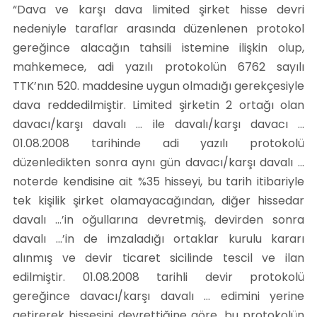
“Dava ve karşı dava limited şirket hisse devri
nedeniyle taraflar arasında düzenlenen protokol
gereğince alacağın tahsili istemine ilişkin olup,
mahkemece, adi yazılı protokolün 6762 sayılı
TTK’nın 520. maddesine uygun olmadığı gerekçesiyle
dava reddedilmiştir. Limited şirketin 2 ortağı olan
davacı/karşı davalı … ile davalı/karşı davacı …
01.08.2008 tarihinde adi yazılı protokolü
düzenledikten sonra aynı gün davacı/karşı davalı …
noterde kendisine ait %35 hisseyi, bu tarih itibariyle
tek kişilik şirket olamayacağından, diğer hissedar
davalı …’in oğullarına devretmiş, devirden sonra
davalı …’in de imzaladığı ortaklar kurulu kararı
alınmış ve devir ticaret sicilinde tescil ve ilan
edilmiştir. 01.08.2008 tarihli devir protokolü
gereğince davacı/karşı davalı … edimini yerine
getirerek hissesini devrettiğine göre, bu protokolün