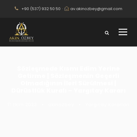
+90 (537) 932 50 50
·
av.akinozbey@gmail.com
Sözleşmede Kısmı Edim Yerine
Getirme | Sözleşmenin Geçerli
Olmadığının İleri Sürülmesi |
Dürüstlük Kuralı – Yargıtay Kararı
11 Ekim 2023
•
akinozbey
•
Yargıtay Kararları